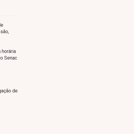
de
ssão,
 horária
do Senac
lgação de