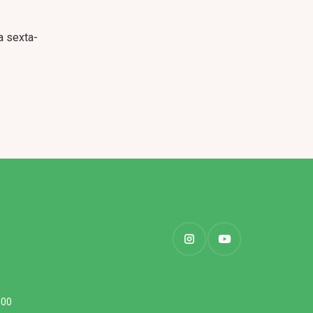
a sexta-
000