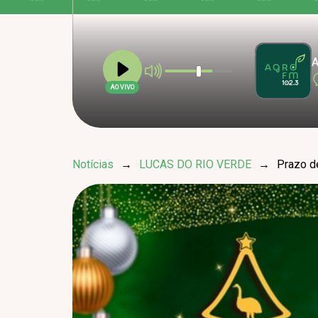
A
AO VIVO
Notícias
→
LUCAS DO RIO VERDE
→
Prazo d