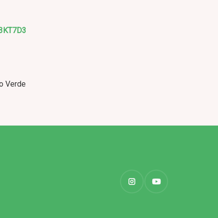
W3KT7D3
io Verde