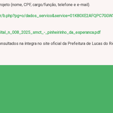
eto (nome, CPF, cargo/função, telefone e e-mail).
m.br/b.php?pg=o/dados_servico&service=01K80XE2AFQPC7GG
dital_n_008_2025_smct_-_pinheirinho_da_esperanca.pdf
onsultados na íntegra no site oficial da Prefeitura de Lucas do R