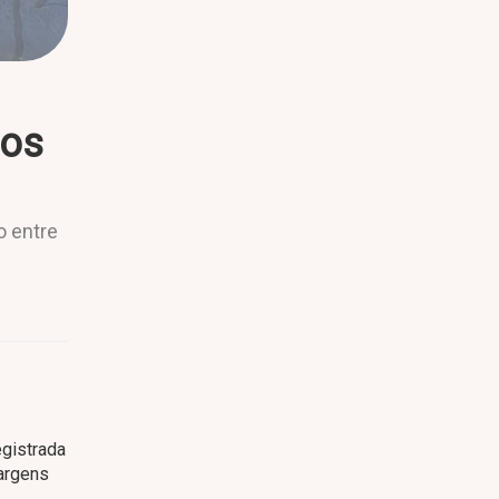
nos
o entre
egistrada
argens