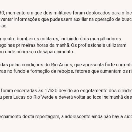
0, momento em que dois militares foram deslocados para o loc
levantar informações que pudessem auxiliar na operação de busc
ião.
r quatro bombeiros militares, incluindo dois mergulhadores
ogo nas primeiras horas da manhã. Os profissionais utilizaram
cho onde ocorreu o desaparecimento.
das pelas condições do Rio Arinos, que apresenta forte corrent
dras no fundo e formação de rebojos, fatores que aumentam os r
s foram encerradas às 17h30 devido ao esgotamento dos cilindr
u para Lucas do Rio Verde e deverá voltar ao local na manhã des
echamento desta reportagem, a adolescente ainda não havia sid