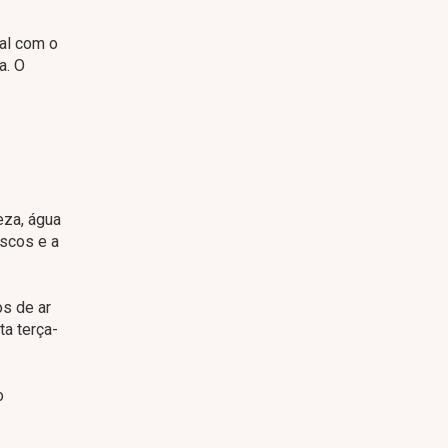
al com o
a. O
eza, água
iscos e a
os de ar
ta terça-
o