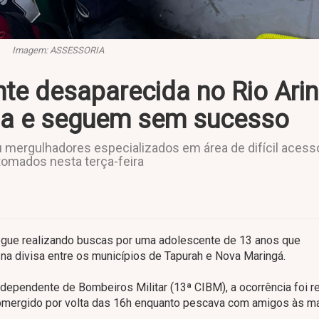
Imagem: ASSESSORIA
te desaparecida no Rio Ari
ia e seguem sem sucesso
mergulhadores especializados em área de difícil acess
tomados nesta terça-feira
egue realizando buscas por uma adolescente de 13 anos que
a divisa entre os municípios de Tapurah e Nova Maringá.
pendente de Bombeiros Militar (13ª CIBM), a ocorrência foi r
submergido por volta das 16h enquanto pescava com amigos às m