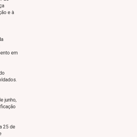
ça
ção e à
da
s
amento em
 do
oldados.
e junho,
ificação
ia 25 de
e