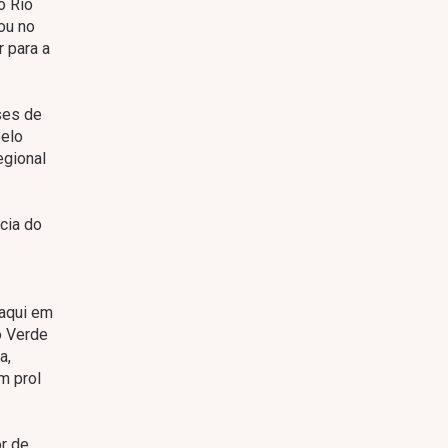
o Rio
ou no
r para a
ses de
pelo
egional
cia do
 aqui em
o Verde
a,
m prol
or de