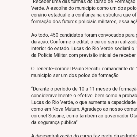
“Receber uma das turmas do Curso de Formação de
Verde. A escolha do município como um dos polo
cenário estadual e a confiança na estrutura que of
formação dos futuros policiais militares, essa a
Ao todo, 450 candidatos foram convocados para 
duração. Conforme o edital, o curso será realiza
interior do estado. Lucas do Rio Verde sediará 
da Polícia Militar, com previsão inicial de recebe
O Tenente-coronel Paulo Secchi, comandante do 14
município ser um dos polos de formação.
“Durante o período de 10 a 11 meses de formação
consideravelmente o efetivo, bem como a probab
Lucas do Rio Verde, o que aumenta a capacidade 
como em Nova Mutum. Agradeço ao nosso comandan
coronel Susane, como também ao governador Otavi
da segurança pública”.
A descentralização do curso faz parte da estratégi