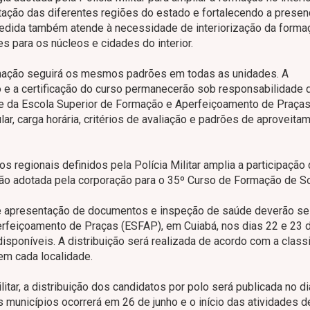
ação das diferentes regiões do estado e fortalecendo a presen
 medida também atende à necessidade de interiorização da forma
res para os núcleos e cidades do interior.
ormação seguirá os mesmos padrões em todas as unidades. A
 e a certificação do curso permanecerão sob responsabilidade 
) e da Escola Superior de Formação e Aperfeiçoamento de Praça
ular, carga horária, critérios de avaliação e padrões de aproveit
s regionais definidos pela Polícia Militar amplia a participação
ção adotada pela corporação para o 35º Curso de Formação de S
e apresentação de documentos e inspeção de saúde deverão se
rfeiçoamento de Praças (ESFAP), em Cuiabá, nos dias 22 e 23 d
isponíveis. A distribuição será realizada de acordo com a class
em cada localidade.
tar, a distribuição dos candidatos por polo será publicada no d
 municípios ocorrerá em 26 de junho e o início das atividades d