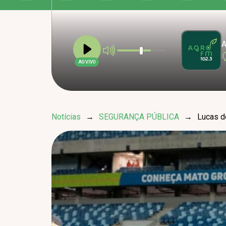
A
AO VIVO
Notícias
→
SEGURANÇA PÚBLICA
→
Lucas d