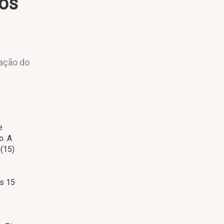
los
zação do
e
o. A
 (15)
os 15