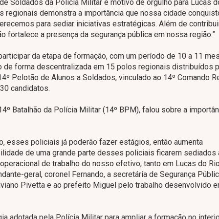
 Soldados da Polícia Militar é motivo de orgulho para Lucas d
s regionais demonstra a importância que nossa cidade conquist
erecemos para sediar iniciativas estratégicas. Além de contribui
ção fortalece a presença da segurança pública em nossa região.”
participar da etapa de formação, com um período de 10 a 11 me
do de forma descentralizada em 15 polos regionais distribuídos 
o 14º Pelotão de Alunos a Soldados, vinculado ao 14º Comando R
r 30 candidatos.
º Batalhão da Polícia Militar (14º BPM), falou sobre a importân
, esses policiais já poderão fazer estágios, então aumenta
ilidade de uma grande parte desses policiais ficarem sediados
operacional de trabalho do nosso efetivo, tanto em Lucas do Ri
te-geral, coronel Fernando, a secretária de Segurança Públic
ano Pivetta e ao prefeito Miguel pelo trabalho desenvolvido e
a adotada pela Polícia Militar para ampliar a formação no interi