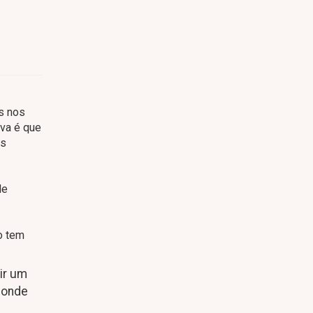
s nos
iva é que
es
de
o tem
air um
r onde