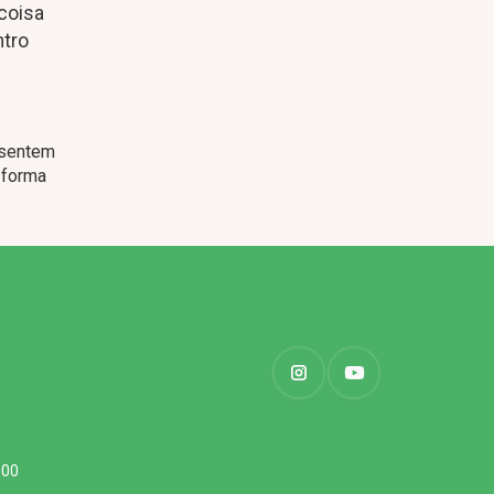
coisa
ntro
sentem
 forma
000