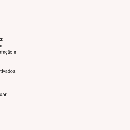
ez
ar
sfação e
tivados.
xar