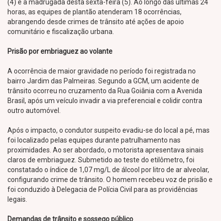
(4) e a madrugada desta sexta-feira (5). Ao longo das últimas 24
horas, as equipes de plantão atenderam 18 ocorrências,
abrangendo desde crimes de trânsito até ações de apoio
comunitário e fiscalização urbana.
Prisão por embriaguez ao volante
A ocorrência de maior gravidade no período foi registrada no
bairro Jardim das Palmeiras. Segundo a GCM, um acidente de
trânsito ocorreu no cruzamento da Rua Goiânia com a Avenida
Brasil, após um veículo invadir a via preferencial e colidir contra
outro automóvel.
Após o impacto, o condutor suspeito evadiu-se do local a pé, mas
foi localizado pelas equipes durante patrulhamento nas
proximidades. Ao ser abordado, o motorista apresentava sinais
claros de embriaguez. Submetido ao teste do etilômetro, foi
constatado o índice de 1,07 mg/L de álcool por litro de ar alveolar,
configurando crime de trânsito. O homem recebeu voz de prisão e
foi conduzido à Delegacia de Polícia Civil para as providências
legais.
Demandas de trânsito e sossego público