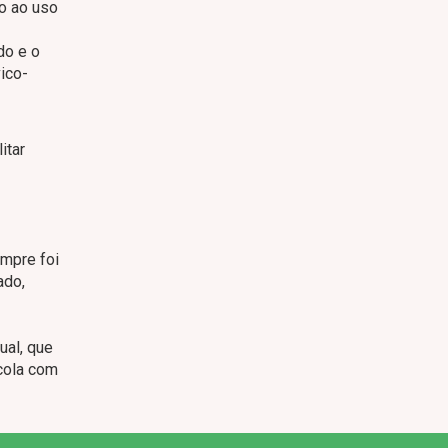
to ao uso
do e o
ico-
itar
empre foi
ado,
ual, que
scola com