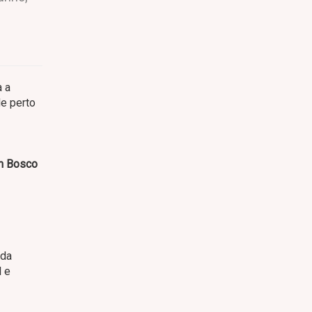
a a
de perto
om Bosco
 da
l e