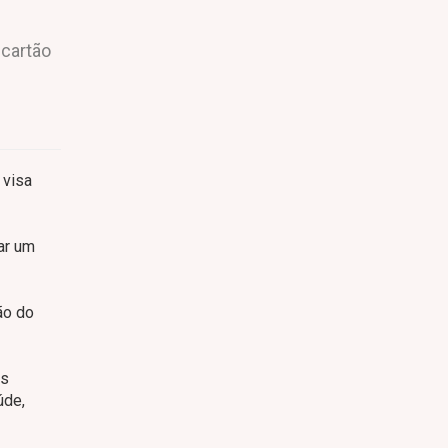
 cartão
 visa
ar um
ão do
as
úde,