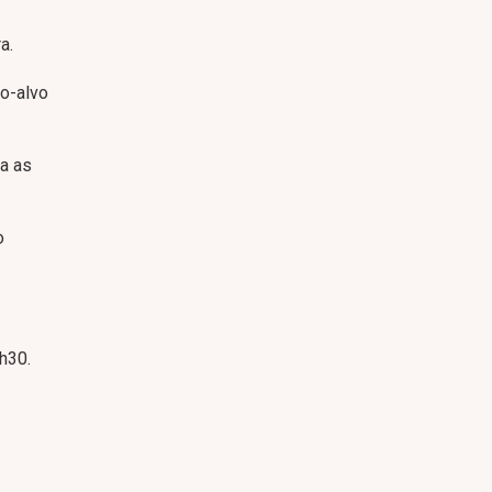
a.
o-alvo
ra as
o
h30.