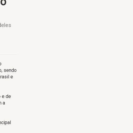
io
deles
o
o, sendo
rasil e
o e de
m a
ncipal