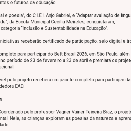
ntes e futuros da educação.
 e poesia”, do C.I.E.I. Anjo Gabriel, e “Adaptar avaliação de líng
de”, da Escola Municipal Cecília Meireles, conquistaram,
 categoria “Inclusão e Sustentabilidade na Educação”.
iativas receberão certificado de participação, selo digital e tr
mpleto para participar do Bett Brasil 2026, em São Paulo, além
a no período de 23 de fevereiro a 23 de abril e premiará os proj
cional.
vel pelo projeto receberá um pacote completo para participar da
dedora EAD.
os
oordenado pelo professor Vagner Vainer Teixeira Braz, o projet
tal. Nele, as crianças exploram as poesias da natureza e apre
dade.