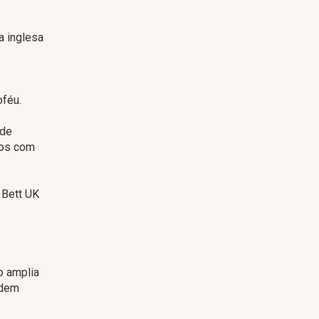
ua inglesa
oféu.
 de
etos com
 Bett UK
o amplia
ndem