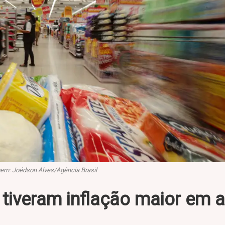
em: Joédson Alves/Agência Brasil
tiveram inflação maior em ab