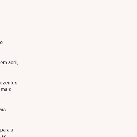
 o
em abril,
rezentos
s mais
ais
 para a
m as