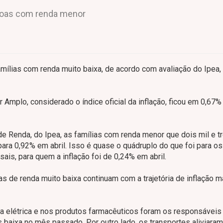
ssoas com renda menor
amílias com renda muito baixa, de acordo com avaliação do Ipea,
mplo, considerado o índice oficial da inflação, ficou em 0,67% 
de Renda, do Ipea, as famílias com renda menor que dois mil e t
ara 0,92% em abril. Isso é quase o quádruplo do que foi para o
ais, para quem a inflação foi de 0,24% em abril.
s de renda muito baixa continuam com a trajetória de inflação m
ia elétrica e nos produtos farmacêuticos foram os responsáveis
is baixa no mês passado. Por outro lado, os transportes aliviara