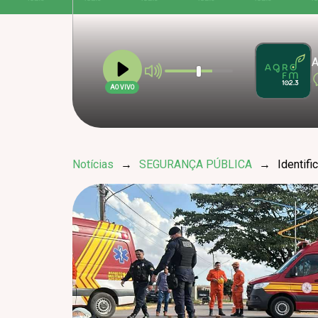
A
AO VIVO
Notícias
→
SEGURANÇA PÚBLICA
→
Identifi