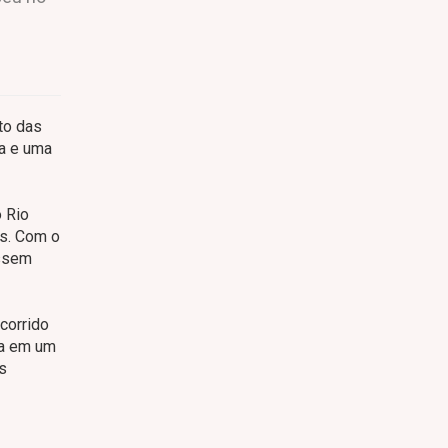
to das
ta e uma
o Rio
os. Com o
essem
corrido
ta em um
s