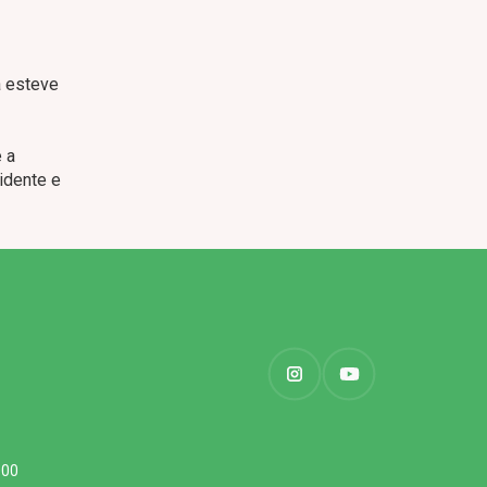
a esteve
e a
cidente e
000