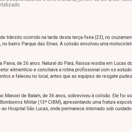
talizado
e trânsito ocorrido na tarde desta terça-feira (23), no cruzamen
 no bairro Parque das Emas. A colisão envolveu uma motocicle
va Paiva, de 26 anos. Natural do Pará, Raissa residia em Lucas d
tor alimentício e conciliava a rotina profissional com os estud
mentos e faleceu no local, antes que as equipes de resgate pud
mo Manoel de Balam, de 36 anos, sobreviveu à colisão. Ele foi so
 Bombeiros Militar (13ª CIBM), apresentando uma fratura expos
 ao Hospital São Lucas, onde permanece internado sob cuidado