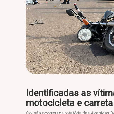
Identificadas as víti
motocicleta e carret
Colisão ocorreu na rotatória das Avenidas 