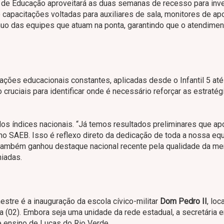
 de Educação aproveitará as duas semanas de recesso para inve
capacitações voltadas para auxiliares de sala, monitores de ap
nuo das equipes que atuam na ponta, garantindo que o atendimen
ções educacionais constantes, aplicadas desde o Infantil 5 até
cruciais para identificar onde é necessário reforçar as estratég
s índices nacionais. “Já temos resultados preliminares que a
o SAEB. Isso é reflexo direto da dedicação de toda a nossa equ
 também ganhou destaque nacional recente pela qualidade da m
miadas.
tre é a inauguração da escola cívico-militar
Dom Pedro II
, loc
ra (02). Embora seja uma unidade da rede estadual, a secretária e
 ensino de Lucas do Rio Verde.