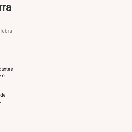
rra
elebra
udantes
e o
 de
s