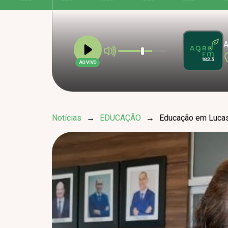
A
AO VIVO
Notícias
→
EDUCAÇÃO
→
Educação em Lucas