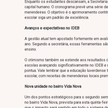
Enquanto os estudantes descansam, a Secretaria
capital humano. O cronograma prevê uma série de 
merendeiras. O objetivo é o aprimoramento contí
escolar siga um padrão de excelência.
Avanços e expectativas no IDEB
A gestão atual tem apostado fortemente em avalia
ano. Segundo a secretária, essas ferramentas são 
ensino.
O otimismo também se estende aos resultados do
escolas avançando significativamente no IDEB e n
pontua. Vale lembrar que a educação luverdense
escolar, com receitas de merendeiras locais pre
Nova unidade no bairro Vida Nova
Um dos pontos estratégicos para o segundo semes
no bairro Vida Nova, prevista para esta quinta-fei
que o impacto será sentido em todo o sistema de