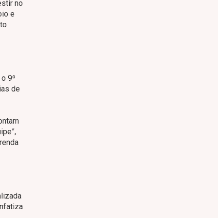
stir no
oio e
to
 o 9º
ias de
pontam
ipe”,
erenda
alizada
nfatiza