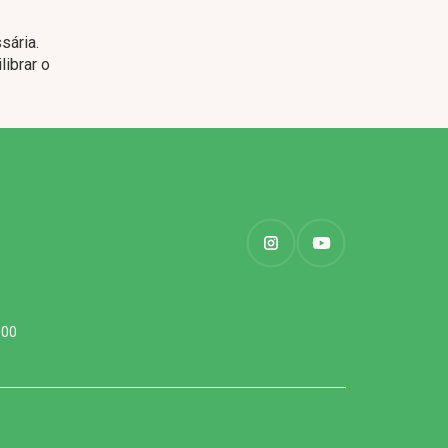
sária.
librar o
000