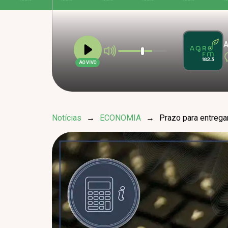
A
AO VIVO
Notícias
→
ECONOMIA
→
Prazo para entrega