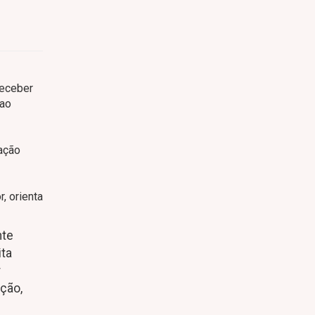
receber
 ao
ração
, orienta
nte
ita
r
ção,