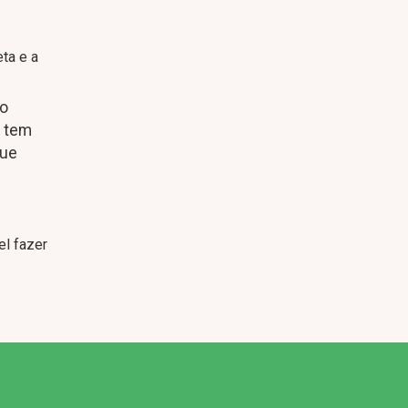
ta e a
ão
m tem
que
el fazer