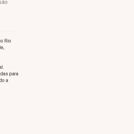
 são
do Rio
e,
l.
adas para
do a