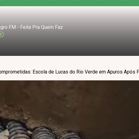
gro FM - Feita Pra Quem Faz
omprometidas: Escola de Lucas do Rio Verde em Apuros Após F