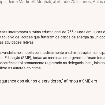
al Joice Martinelli Munhak, afetando 755 alunos; Aulas
osas interrompeu a rotina educacional de 755 alunos em Lucas 
k foi alvo de ladrões que furtaram os cabos de energia da unidad
as atividades letivas.
o e vandalismo, mobilizou imediatamente a administração municipa
l de Educação (SME), todas as medidas emergenciais foram tom
ocorrência foi prontamente registrado na delegacia local, inician
ilizar os autores do crime.
 segurança dos alunos e servidores," afirmou a SME em