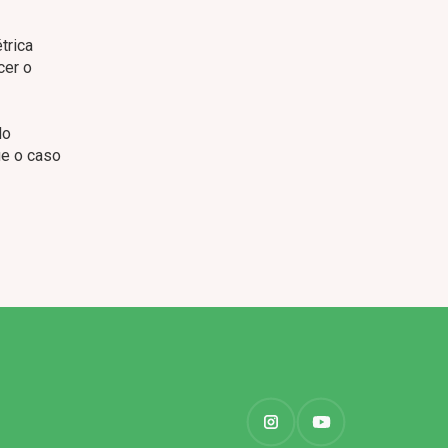
trica
cer o
do
ue o caso