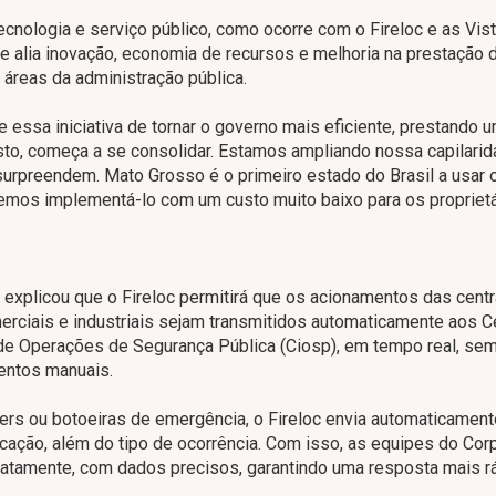
ecnologia e serviço público, como ocorre com o Fireloc e as Vist
 alia inovação, economia de recursos e melhoria na prestação 
 áreas da administração pública.
e essa iniciativa de tornar o governo mais eficiente, prestando 
to, começa a se consolidar. Estamos ampliando nossa capilarid
rpreendem. Mato Grosso é o primeiro estado do Brasil a usar 
iremos implementá-lo com um custo muito baixo para os proprietá
xplicou que o Fireloc permitirá que os acionamentos das centr
erciais e industriais sejam transmitidos automaticamente aos C
e Operações de Segurança Pública (Ciosp), em tempo real, se
entos manuais.
lers ou botoeiras de emergência, o Fireloc envia automaticament
icação, além do tipo de ocorrência. Com isso, as equipes do Cor
tamente, com dados precisos, garantindo uma resposta mais rá