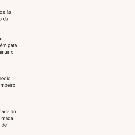
ros às
o da
um
uém para
inuir o
médio
bombeiro
idade do
timada
s de