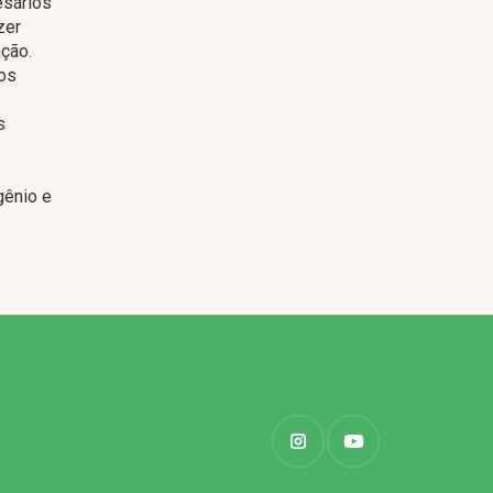
esários
zer
ção.
 os
s
gênio e