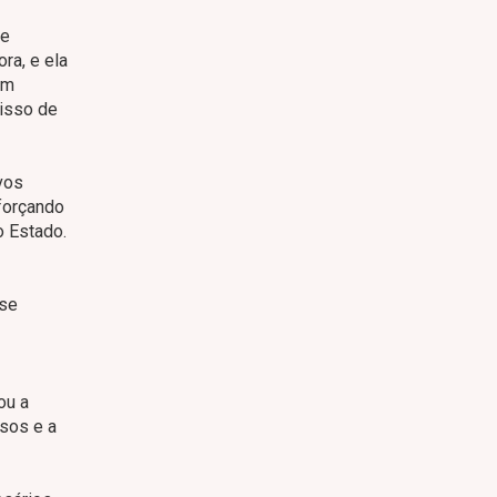
de
ra, e ela
um
 isso de
vos
forçando
o Estado.
sse
ou a
ssos e a