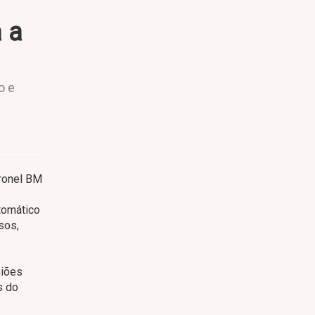
 a
o e
ronel BM
utomático
sos,
niões
s do