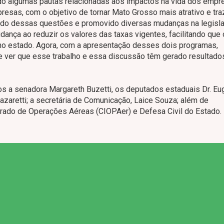
do algumas pautas relacionadas aos impactos na vida dos empr
esas, com o objetivo de tornar Mato Grosso mais atrativo e tra
ado dessas questões e promovido diversas mudanças na legisla
dança ao reduzir os valores das taxas vigentes, facilitando que
no estado. Agora, com a apresentação desses dois programas,
e ver que esse trabalho e essa discussão têm gerado resultado
os a senadora Margareth Buzetti, os deputados estaduais Dr. Eu
azaretti; a secretária de Comunicação, Laice Souza; além de
grado de Operações Aéreas (CIOPAer) e Defesa Civil do Estado.