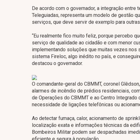
De acordo com o governador, a integração entre t
Teleguiadas, representa um modelo de gestão que
serviços, que deve servir de exemplo para outras
“Eu realmente fico muito feliz, porque percebo qu
serviço de qualidade ao cidadão e com menor cus
implementando soluções que muitas vezes nos su
sistema Fireloc, algo inédito no país, e consegu
destacou o governador.
O comandante-geral do CBMMT, coronel Glêdson, e
alarmes de incêndio de prédios residenciais, com
de Operações do CBMMT e ao Centro Integrado d
necessidade de ligações telefônicas ou acionam
Ao detectar fumaça, calor, acionamento de sprink
localização exata e informações técnicas da edif
Bombeiros Militar podem ser despachadas imedia
eficiente e segura à população.