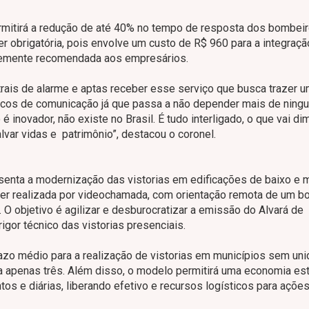
mitirá a redução de até 40% no tempo de resposta dos bombei
 obrigatória, pois envolve um custo de R$ 960 para a integraçã
ortemente recomendada aos empresários.
ais de alarme e aptas receber esse serviço que busca trazer 
íticos de comunicação já que passa a não depender mais de ning
novador, não existe no Brasil. É tudo interligado, o que vai dim
var vidas e patrimônio”, destacou o coronel.
esenta a modernização das vistorias em edificações de baixo e 
a ser realizada por videochamada, com orientação remota de um 
O objetivo é agilizar e desburocratizar a emissão do Alvará de
igor técnico das vistorias presenciais.
azo médio para a realização de vistorias em municípios sem un
apenas três. Além disso, o modelo permitirá uma economia es
s e diárias, liberando efetivo e recursos logísticos para açõe