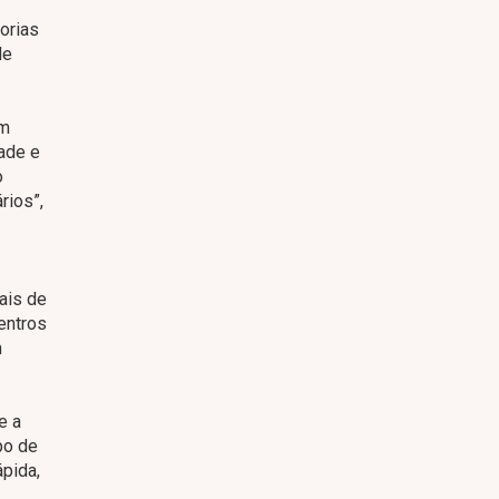
orias
de
um
ade e
o
rios”,
ais de
entros
m
e a
po de
pida,