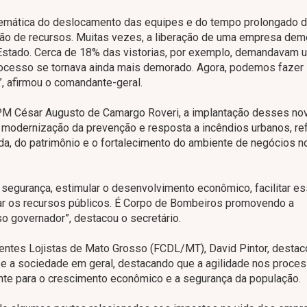
oblemática do deslocamento das equipes e do tempo prolongado 
ção de recursos. Muitas vezes, a liberação de uma empresa demo
 Estado. Cerca de 18% das vistorias, por exemplo, demandavam 
 processo se tornava ainda mais demorado. Agora, podemos fazer
”, afirmou o comandante-geral.
l PM César Augusto de Camargo Roveri, a implantação desses no
 modernização da prevenção e resposta a incêndios urbanos, re
a, do patrimônio e o fortalecimento do ambiente de negócios n
segurança, estimular o desenvolvimento econômico, facilitar e
zar os recursos públicos. É Corpo de Bombeiros promovendo a
so governador”, destacou o secretário.
entes Lojistas de Mato Grosso (FCDL/MT), David Pintor, destac
vo e a sociedade em geral, destacando que a agilidade nos proce
te para o crescimento econômico e a segurança da população.