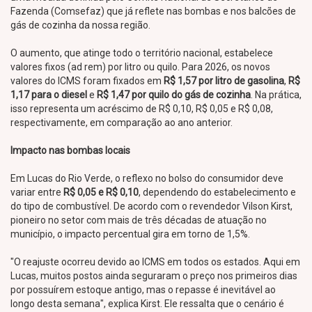
Fazenda (Comsefaz) que já reflete nas bombas e nos balcões de
gás de cozinha da nossa região.
O aumento, que atinge todo o território nacional, estabelece
valores fixos (ad rem) por litro ou quilo. Para 2026, os novos
valores do ICMS foram fixados em
R$ 1,57 por litro de gasolina
,
R$
1,17 para o diesel
e
R$ 1,47 por quilo do gás de cozinha
. Na prática,
isso representa um acréscimo de R$ 0,10, R$ 0,05 e R$ 0,08,
respectivamente, em comparação ao ano anterior.
Impacto nas bombas locais
Em Lucas do Rio Verde, o reflexo no bolso do consumidor deve
variar entre
R$ 0,05 e R$ 0,10
, dependendo do estabelecimento e
do tipo de combustível. De acordo com o revendedor Vilson Kirst,
pioneiro no setor com mais de três décadas de atuação no
município, o impacto percentual gira em torno de 1,5%.
"O reajuste ocorreu devido ao ICMS em todos os estados. Aqui em
Lucas, muitos postos ainda seguraram o preço nos primeiros dias
por possuírem estoque antigo, mas o repasse é inevitável ao
longo desta semana", explica Kirst. Ele ressalta que o cenário é