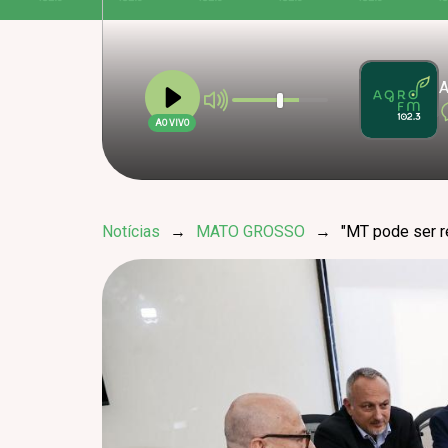
A
AO VIVO
Notícias
→
MATO GROSSO
→
"MT pode ser r