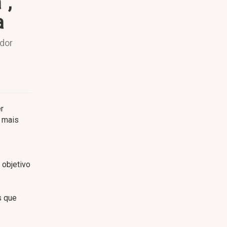
”,
a
dor
r
a mais
 objetivo
s que