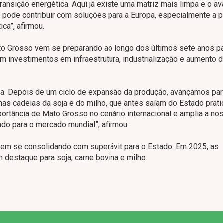
ansição energética. Aqui já existe uma matriz mais limpa e o a
pode contribuir com soluções para a Europa, especialmente a pa
ca”, afirmou.
ato Grosso vem se preparando ao longo dos últimos sete anos p
om investimentos em infraestrutura, industrialização e aumento d
. Depois de um ciclo de expansão da produção, avançamos par
 nas cadeias da soja e do milho, que antes saíam do Estado prat
portância de Mato Grosso no cenário internacional e amplia a no
do para o mercado mundial”, afirmou.
 vem se consolidando com superávit para o Estado. Em 2025, as
destaque para soja, carne bovina e milho.