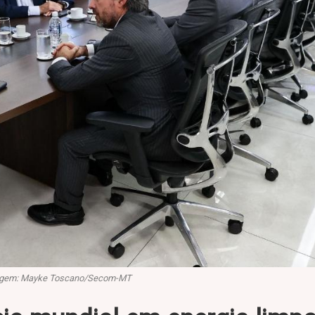
gem: Mayke Toscano/Secom-MT