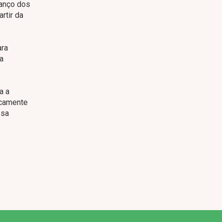
vanço dos
rtir da
ara
a
a a
icamente
ssa