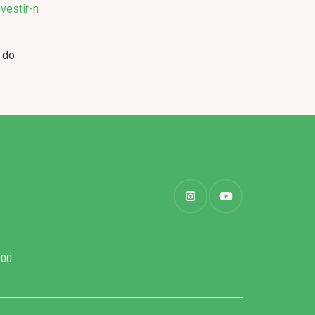
vestir-n
 do
000