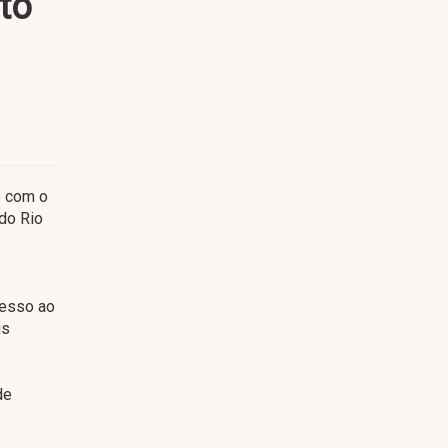
to
o com o
 do Rio
cesso ao
is
de