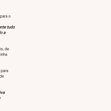
para o
ente tudo
o a
is, de
inha
 para
 de
iva
s