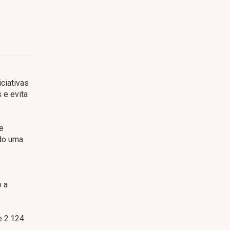
ciativas
 e evita
e
do uma
o a
e 2.124