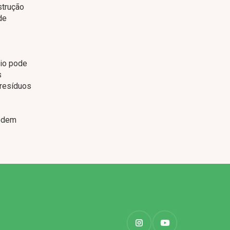
strução
de
cio pode
s
 resíduos
podem