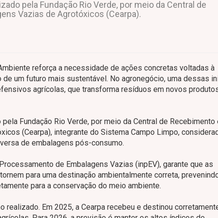
izado pela Fundação Rio Verde, por meio da Central de
ns Vazias de Agrotóxicos (Cearpa).
Ambiente reforça a necessidade de ações concretas voltadas à
 de um futuro mais sustentável. No agronegócio, uma dessas ini
efensivos agrícolas, que transforma resíduos em novos produtos
o pela Fundação Rio Verde, por meio da Central de Recebimento 
icos (Cearpa), integrante do Sistema Campo Limpo, considera
reversa de embalagens pós-consumo.
e Processamento de Embalagens Vazias (inpEV), garante que as
etornem para uma destinação ambientalmente correta, prevenind
retamente para a conservação do meio ambiente.
ho realizado. Em 2025, a Cearpa recebeu e destinou corretament
rícolas. Para 2026, a previsão é manter os altos índices de