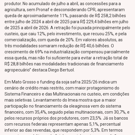
produtor. No acumulado de julho a abril, as concessões para a
agricultura, sem Pronaf e desconsiderando CPR, apresentaram
queda de aproximadamente 11%, passando de R$ 258,2 bilhões
entre julho de 2024 a abril de 2025 para R$ 229,4 bilhões em julho
de 2025 a abril de 2026. A retração foi puxada principalmente pelo
custeio, que caiu 12%, pelo investimento, que recuou 25%, e pela
comercialização, com queda de 20%. Em valores absolutos, as
três modalidades somaram redução de R$ 40,6 bilhões. O
crescimento de 69% na industrialização compensou parcialmente
essa queda, mas não foi suficiente para evitar a retração total de
R$ 28,8 bilhões nas modalidades tradicionais de financiamento
agropecuário” destaca Diego Bertuol.
Em Mato Grosso o funding da soja safra 2025/26 indica um
cenário de crédito mais restrito, com maior protagonismo do
Sistema Financeiro e das Multinacionais no custeio, em condições
mais seletivas. Levantamento do Imea mostra que a maior
participação no financiamento da oleaginosa vem do sistema
financeiro, com 35,4%, seguido pelas multinacionais, com 30,7%, e
pelos recursos próprios dos produtores, com 23,5%. Já os bancos
com recursos federais representam apenas 5,1%, percentual
inferior ao das revendas, que respondem por 5,3%. Em termos