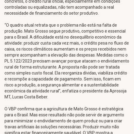
concretos, o crédito rural oficial, especialmente em condições
controladas ou equalizadas, não tem acompanhado a real
necessidade de financiamento do setor produtivo.
“O quadro atual retrata que o problema não está na falta de
produção. Mato Grosso segue produtivo, competitivo e essencial
para o Brasil. A dificuldade está no desequilíbrio econômico da
atividade: produzir custa cada vez mais, o crédito pesa no fluxo de
caixa, os riscos climáticos aumentam e os preços recebidos nem
sempre acompanham a elevação das despesas. Medidas como o
PL 5.122/2023 precisam avançar porque atacam o endividamento
rural de forma estruturante. A proposta não pode ser tratada
como simples custo fiscal. Ela reorganiza dívidas, viabiliza crédito
e recompõe a capacidade de pagamento. Sem isso, ficam em
risco a produção, a segurança alimentar e a sustentabilidade
econômica da atividade rural”, enfatiza o presidente da Aprosoja
MT, Lucas Costa Beber.
O VBP confirma que a agricultura de Mato Grosso é estratégica
para o Brasil. Mas esse resultado não pode servir de argumento
para minimizar o endividamento de quem produz ou para criar
travas artificiais às soluções necessárias. Produzir muito não
significa estar financeiramente saudável. O VBP mostra a