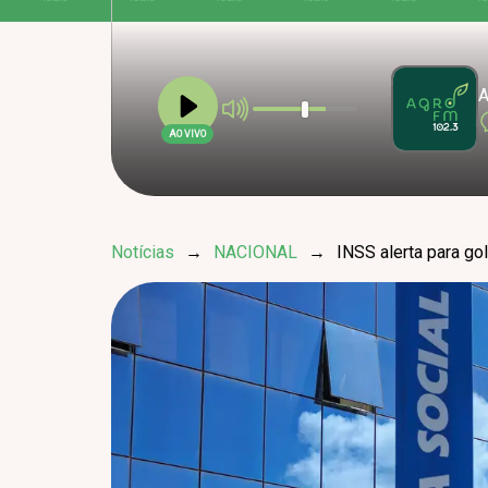
A
AO VIVO
Notícias
→
NACIONAL
→
INSS alerta para go