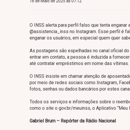
16 de Maio de 2025 às 07:12
O INSS alerta para perfil falso que tenta engana
@assistencia_inss no Instagram. Esse perfil é fal
enganar os usuários, em especial quem quer sab
As postagens são espelhadas no canal oficial do i
entrar em contato, a pessoa é induzida a fornece
até contratar empréstimos em nome das vítimas.
O INSS insiste em chamar atenção de aposentado
por meio de redes sociais como Instagram, Fac
fotos, senhas ou dados bancários por estes cana
Todos os serviços e informações sobre o reemb
como o site o gov.br/meuinss, o Aplicativo “Meu 
Gabriel Brum – Repórter da Rádio Nacional