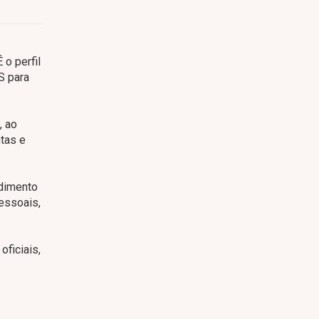
 o perfil
S para
, ao
ntas e
ndimento
essoais,
ficiais,