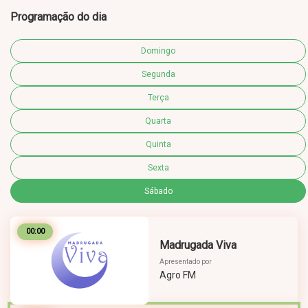
Programação do dia
Domingo
Segunda
Terça
Quarta
Quinta
Sexta
Sábado
00:00
Madrugada Viva
Apresentado por
Agro FM